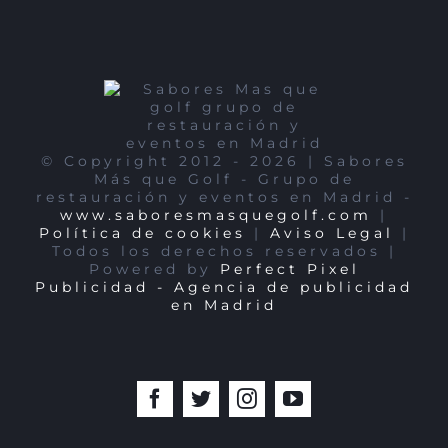
© Copyright 2012 -
2026 | Sabores
Más que Golf - Grupo de
restauración y eventos en Madrid -
www.saboresmasquegolf.com
|
Política de cookies
|
Aviso Legal
|
Todos los derechos reservados |
Powered by
Perfect Pixel
Publicidad - Agencia de publicidad
en Madrid
Facebook
Twitter
Instagram
YouTube