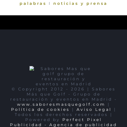
palabras
I
noticias y prensa
© Copyright 2012 -
2026 | Sabores
Más que Golf - Grupo de
restauración y eventos en Madrid -
www.saboresmasquegolf.com
|
Política de cookies
|
Aviso Legal
|
Todos los derechos reservados |
Powered by
Perfect Pixel
Publicidad - Agencia de publicidad